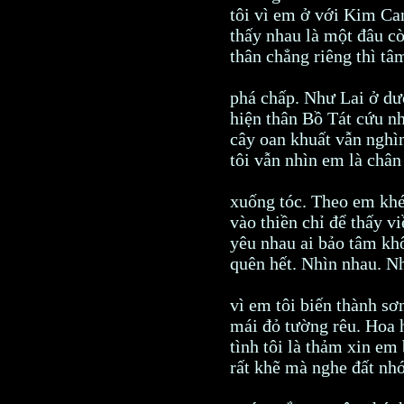
tôi vì em ở với Kim Ca
thấy nhau là một đâu c
thân chẳng riêng thì tâ
phá chấp. Như Lai ở dư
hiện thân Bồ Tát cứu n
cây oan khuất vẫn nghì
tôi vẫn nhìn em là chân
xuống tóc. Theo em khé
vào thiền chỉ để thấy v
yêu nhau ai bảo tâm khô
quên hết. Nhìn nhau. Nh
vì em tôi biến thành sơ
mái đỏ tường rêu. Hoa 
tình tôi là thảm xin em
rất khẽ mà nghe đất nhớ