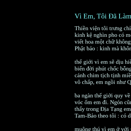
Vì Em, Tôi Đã Làm
Thiền viện tôi trưng ch
kinh kệ nghìn pho có m
viết hoa một chữ không
Phật bảo : kinh mà khô
thế giới vì em sẽ dịu hi
biển đời phút chốc bỗn
cánh chim tịch tịnh mi
vô chấp, em ngồi như
ba ngàn thế giới quy về
vóc ốm em đi. Ngón cũ
thấy trong Địa Tạng e
Tam-Bảo theo tôi : có 
muông thú vì em ở với