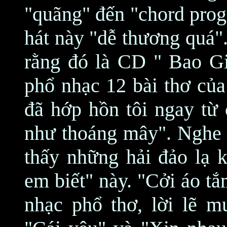
"quãng" đến "chord prog
hát này "dễ thương quá"
rằng đó là CD " Bao G
phổ nhạc 12 bài thơ củ
đã hớp hồn tôi ngay từ 
như thoáng mây". Nghe t
thấy những hải đảo lạ 
em biết" này. "Cởi áo t
nhạc phổ thơ, lời lẽ 