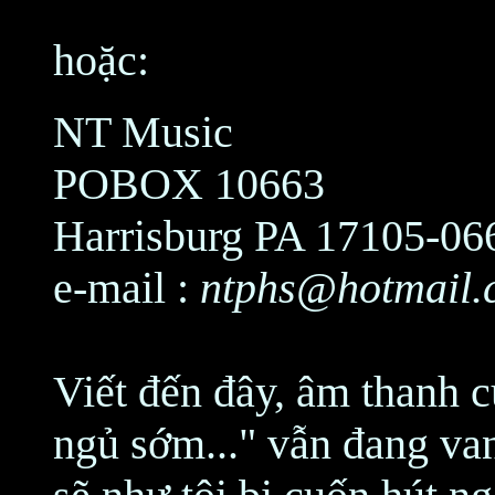
hoặc:
NT Music
POBOX 10663
Harrisburg PA 17105-06
e-mail :
ntphs@hotmail.
Viết đến đây, âm thanh củ
ngủ sớm..." vẫn đang va