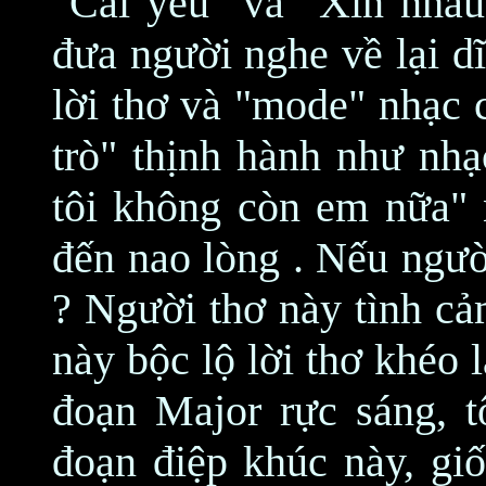
"Cái yêu" và "Xin nhau
đưa người nghe về lại d
lời thơ và "mode" nhạc 
trò" thịnh hành như nh
tôi không còn em nữa"
đến nao lòng . Nếu ngườ
? Người thơ này tình c
này bộc lộ lời thơ khéo 
đoạn Major rực sáng, t
đoạn điệp khúc này, gi