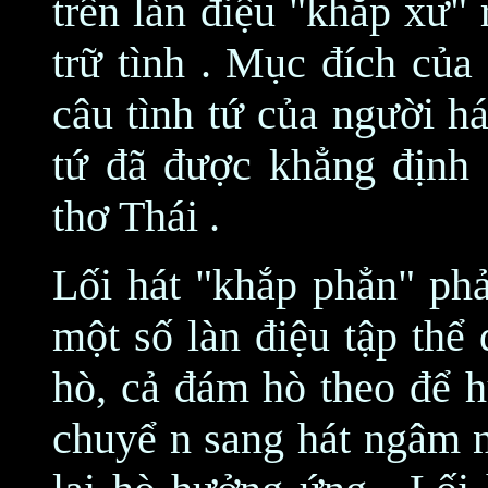
trên làn điệu "khắp xư" 
trữ tình . Mục đích của
câu tình tứ của người há
tứ đã được khẳng định g
thơ Thái .
Lối hát "khắp phẳn" phả
một số làn điệu tập thể
hò, cả đám hò theo để h
chuyể n sang hát ngâm n