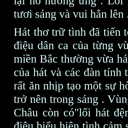
lại hò hưởng ứng . Lối 
tươi sáng và vui hẳn lên 
Hát thơ trữ tình đã tiến 
điệu dân ca của từng v
miền Bắc thường vừa hát
của hát và các đàn tính
rất ăn nhịp tạo một sự 
trở nên trong sáng . V
Châu còn có"lối hát đệm
điệu biểu hiện tình cảm