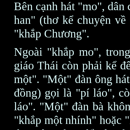
Bên cạnh hát "mo", dân 
han" (thơ kể chuyện về
"khắp Chương".
Ngoài "khắp mo", trong
giáo Thái còn phải kể đê
một". "Một" đàn ông hát
đồng) gọi là "pí láo", 
láo". "Một" đàn bà khôn
"khắp một nhính" hoặc "