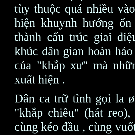
tùy thuộc quá nhiều vào
hiện khuynh hướng ổn 
thành cấu trúc giai đi
khúc dân gian hoàn hảo 
của "khắp xư" mà nhữn
xuất hiện .
Dân ca trữ tình gọi la ø
"khắp chiêu" (hát reo),
cùng kéo đầu , cùng vuốt