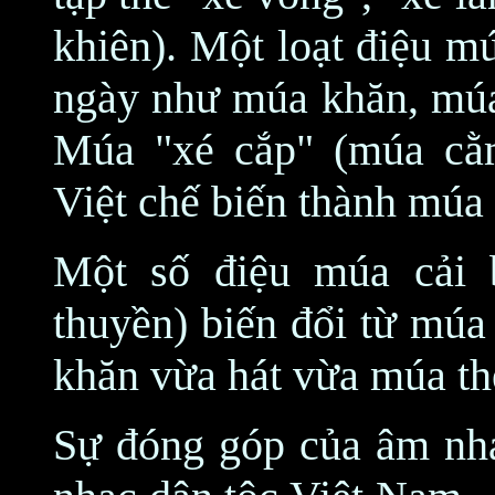
khiên). Một loạt điệu m
ngày như múa khăn, múa 
Múa "xé cắp" (múa cằ
Việt chế biến thành múa 
Một số điệu múa cải
thuyền) biến đổi từ múa
khăn vừa hát vừa múa th
Sự đóng góp của âm nhạc