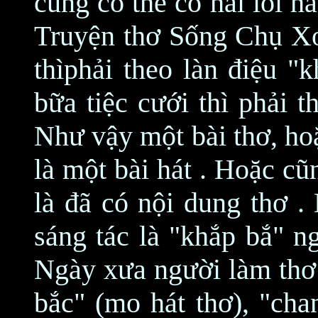
cũng có thể có hai lối h
Truyện thơ Sống Chụ X
thìphải theo làn điệu "
bữa tiệc cưới thì phải t
Như vậy một bài thơ, ho
là một bài hát . Hoặc cũ
là đã có nội dung thơ .
sáng tác là "khắp bắ" ng
Ngày xưa người làm thơ
bắc" (mo hát thơ), "cha