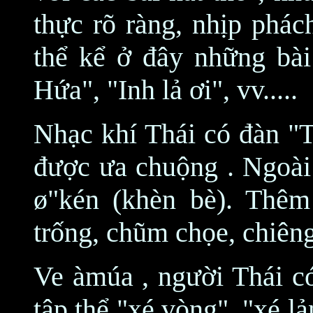
thực rõ ràng, nhịp phá
thể kể ở đây những bà
Hứa", "Inh lả ơi", vv.....
Nhạc khí Thái có đàn "T
được ưa chuộng . Ngoài 
ø"kén (khèn bè). Thê
trống, chũm chọe, chiêng
Ve àmúa , người Thái c
tập thể "xé vòng", "xé 