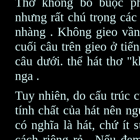
Thơ không bó buộc phả
nhưng rất chú trọng các
nhàng . Không gieo vần 
cuối câu trên gieo ở tiến
câu dưới. thể hát thơ "
nga .
Tuy nhiên, do cấu trúc 
tính chất của hát nên ng
có nghĩa là hát, chứ ít
cách riêng rẻ . Nếu đem