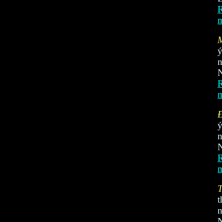
R
ý
N
R
Đ
ý
N
R
t
N