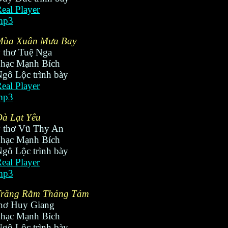
eal Player
mp3
Mùa Xuân Mưa Bay
 thơ Tuệ Nga
nhạc Mạnh Bích
gô Lộc trình bày
eal Player
mp3
à Lạt Yêu
 thơ Vũ Thy An
nhạc Mạnh Bích
gô Lộc trình bày
eal Player
mp3
Trăng Rằm Tháng Tám
hơ Huy Giang
nhạc Mạnh Bích
gô Lộc trình bày