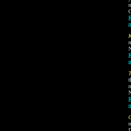
C
R
n
N
R
T
t
N
R
G
n
D