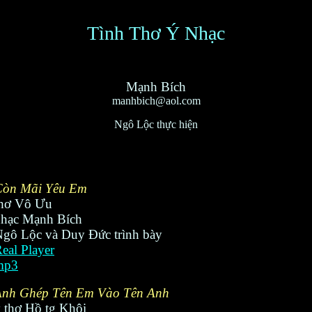
Tình Thơ Ý Nhạc
Mạnh Bích
manhbich@aol.com
Ngô Lộc thực hiện
Còn Mãi Yêu Em
thơ Vô Ưu
nhạc Mạnh Bích
gô Lộc và Duy Đức trình bày
eal Player
mp3
Anh Ghép Tên Em Vào Tên Anh
 thơ Hồ tg Khôi