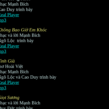
nhạc Mạnh Bích
ao Duy trình bày
eal Player
mp3
Không Bao Giờ Em Khóc
hạc và lời Mạnh Bích
gô Lộc trình bày
eal Player
mp3
ình Già
hơ Hoài Việt
nhạc Mạnh Bích
gô Lộc và Cao Duy trình bày
eal Player
mp3
iọt Sương
hạc và lời Mạnh Bích
uy Đức trình bày