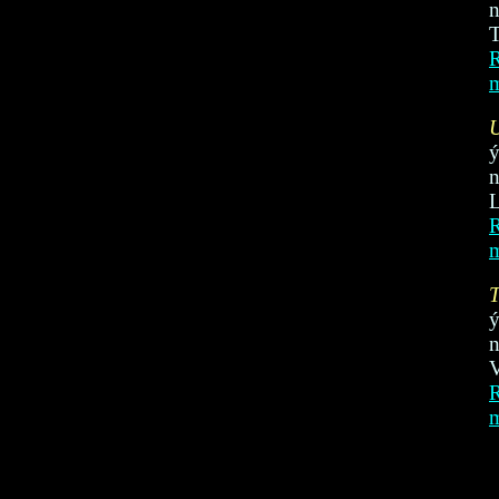
n
T
R
n
L
R
n
V
R