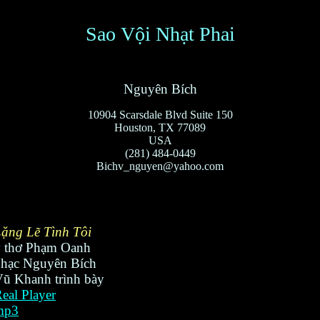
Sao Vội Nhạt Phai
Nguyên Bích
10904 Scarsdale Blvd Suite 150
Houston, TX 77089
USA
(281) 484-0449
Bichv_nguyen@yahoo.com
ặng Lẽ Tình Tôi
ý thơ Phạm Oanh
hạc Nguyên Bích
ũ Khanh trình bày
eal Player
mp3