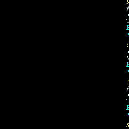
n
T
R
n
V
R
T
n
T
R
S