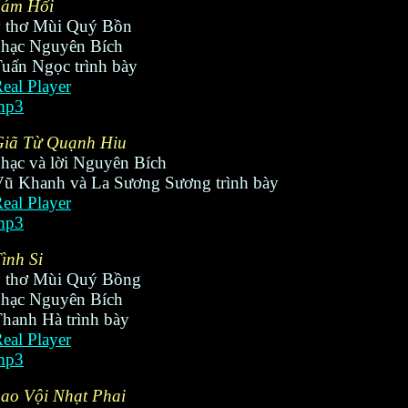
Sám Hối
ý thơ Mùi Quý Bồn
hạc Nguyên Bích
uấn Ngọc trình bày
eal Player
mp3
Giã Từ Quạnh Hiu
hạc và lời Nguyên Bích
ũ Khanh và La Sương Sương trình bày
eal Player
mp3
ình Si
ý thơ Mùi Quý Bồng
hạc Nguyên Bích
hanh Hà trình bày
eal Player
mp3
ao Vội Nhạt Phai