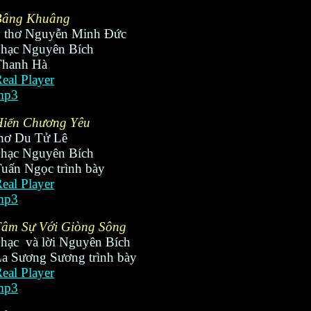
Bâng Khuâng
ý thơ Nguyễn Minh Đức
hạc Nguyên Bích
Thanh Hà
eal Player
mp3
Hiến Chương Yêu
hơ Du Tử Lê
hạc Nguyên Bích
uấn Ngọc trình bày
eal Player
mp3
Tâm Sự Với Giòng Sông
hạc và lời Nguyên Bích
a Sương Sương trình bày
eal Player
mp3