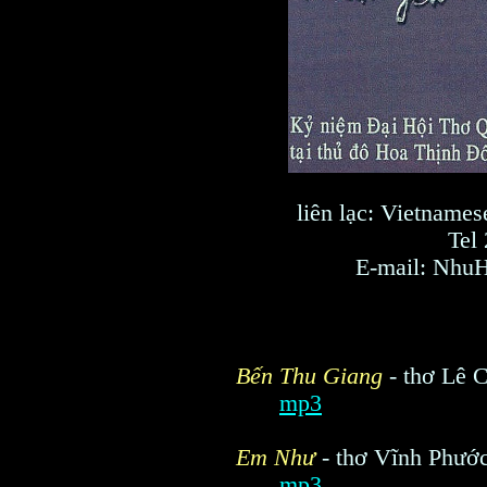
liên lạc:
Vietnamese
Tel
E-mail: Nhu
Bến Thu Giang
- thơ Lê 
mp3
Em Như
-
thơ Vĩnh Phướ
mp3