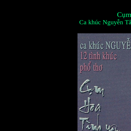
C
ụ
m
Ca khúc Nguyễn Tất