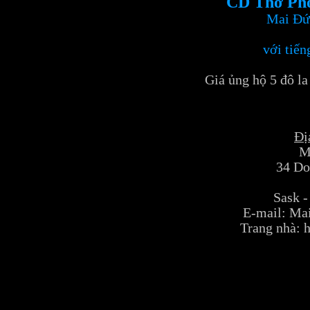
CD Thơ Phổ
Mai Đứ
với tiế
Giá ủng hộ 5 đô l
Địa
M
34 Do
Sask 
E-mail: M
Trang nhà: 