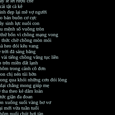
ày lê lết rượu chè
ái tật cà kê
inh đẹp lại mê vợ người
ảo bán buôn cơ cực
ầy sinh lực nuôi con
u mệnh số vuông tròn
 thứ bốn vì chồng mạng vong
 thức chờ chồng mòn mỏi
hà heo đói kêu vang
trời đã sáng băng
vài tiếng chồng văng tục liền
p trên miền đất lạnh
 hôm trong cảnh cô đơn
on chị nén tủi hờn
ng qua khỏi những cơn đói lòng
dại chẳng mong giúp mẹ
 tha theo kẻ dâm loàn
tức giận đa đoan
hồn xuống suối vàng bơ vơ
i mới vừa tuần tuổi
hôm nuối chút hơi tàn