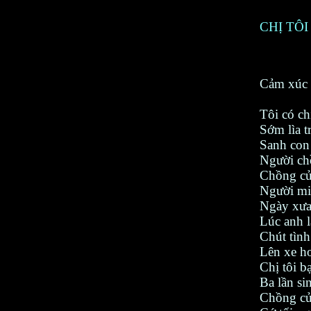
CHỊ TÔI
Cảm xúc 
Tôi có c
Sớm lìa 
Sanh con
Người chồ
Chồng củ
Người mi
Ngày xưa
Lúc anh l
Chút tình
Lên xe h
Chị tôi b
Ba lần s
Chồng của