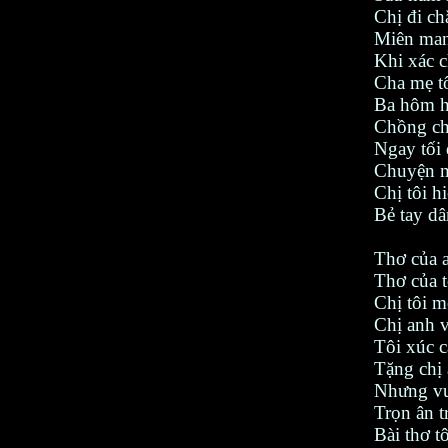
Chị đi ch
Miên man
Khi xác c
Cha mẹ tô
Ba hôm h
Chồng ch
Ngay tối
Chuyện m
Chị tôi hi
Bẻ tay d
Thơ của a
Thơ của t
Chị tôi 
Chị anh v
Tôi xúc c
Tặng chị
Nhưng vu
Trọn ân t
Bài thơ t