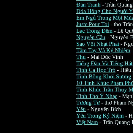
Đàn Tranh
- Trần Quang
Đóa Hồng Cho Người Y
Em Ngủ Trong Một Mù
Juste Pour Toi
- thơ Trầ
Lạc Trong Đêm
- Lê Qu
Nguyện Cầu
- Nguyên B
Sao Vội Nhạt Phai
- Ngu
Tầm Tay Và Kỷ Nhiệm
Thu
- Mai Đức Vinh
Tiếng Đàn Và Tiếng Há
Tình Ca Học Trò
- Hiếu
Tình Bỗng Khói Sương
10 Tình Khúc Phạm Ph
Tình Khúc Trần Thụy M
Tình Thơ Ý Nhạc
- Mạn
Tương Tư
- thơ Phạm N
Yêu
- Nguyên Bích
Yêu Trong Kỷ Niệm
- H
Việt Nam
- Trần Quang 