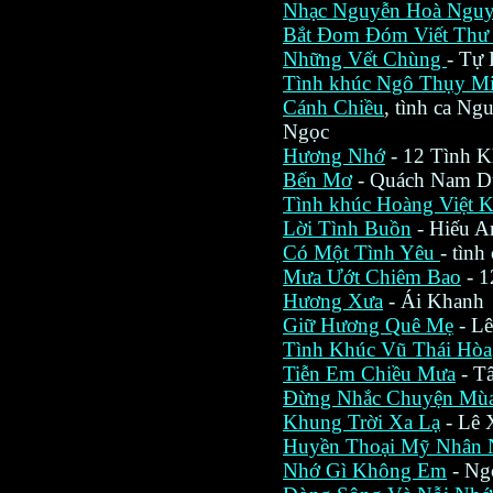
Nhạc Nguyễn Hoà Ngu
Bắt Ðom Ðóm Viết Thư
Những Vết Chùng
- Tự
Tình khúc Ngô Thụy M
Cánh Chiều
, tình ca N
Ngọc
Hương Nhớ
- 12 Tình K
Bến Mơ
- Quách Nam D
Tình khúc Hoàng Việt 
Lời Tình Buồn
- Hiếu A
Có Một Tình Yêu
- tìn
Mưa Ướt Chiêm Bao
- 1
Hương Xưa
- Ái Khanh
Giữ Hương Quê Mẹ
- L
Tình Khúc Vũ Thái Hòa
Tiễn Em Chiều Mưa
- T
Ðừng Nhắc Chuyện Mù
Khung Trời Xa Lạ
- Lê 
Huyền Thoại Mỹ Nhân
Nhớ Gì Không Em
- Ng