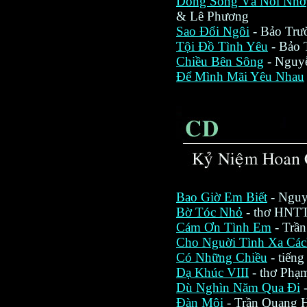
Dòng Sông Và Nỗi Nhớ
& Lê Phương
Sao Ðổi Ngôi
-
Bảo Trư
Tội Ðồ Tình Yêu
-
Bảo 
Chiều Bên Sông
-
Nguy
Ðể Mình Mãi Yêu Nhau
Bao Giờ Em Biết
- Nguy
Bờ Tóc Nhỏ
- thơ HNTT
Cám Ơn Tình Em
- Trầ
Cho Nguời Tình Xa Các
Có Những Chiều
- tiến
Dạ Khúc VIII
- thơ Phạ
Dù Nghìn Năm Qua Đi
-
Đàn Môi
- Trần Quang 