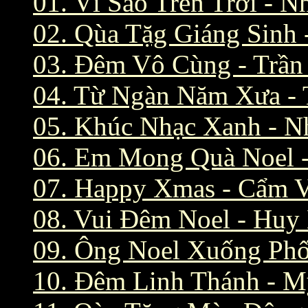
01. Vì Sao Trên Trời -
02. Qùa Tặg Giáng Sinh
03. Đêm Vô Cùng - Trần
04. Từ Ngàn Năm Xưa -
05. Khúc Nhạc Xanh - 
06. Em Mong Quà Noel 
07. Happy Xmas - Cẩm V
08. Vui Đêm Noel - Hu
09. Ông Noel Xuống Phố
10. Đêm Linh Thánh - 