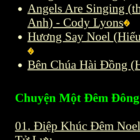
Angels Are Singing (t
Anh) - Cody Lyons
Hương Say Noel (Hiế
Bên Chúa Hài Ðồng (
Chuyện Một Đêm Đông
01. Điệp Khúc Đêm Noe
Tử Lưu