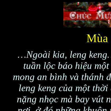
Mùa 
…Ngoài kia, leng ken
tuần lộc báo hiệu một
mong an bình và thánh đ
leng keng của một thời
nặng nhọc mà bay vút n
nơi, ở đó những khuôn 