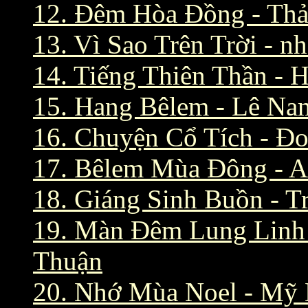
12. Đêm Hòa Đồng - Th
13. Vì Sao Trên Trời -
14. Tiếng Thiên Thần -
15. Hang Bêlem - Lê N
16. Chuyện Cổ Tích - Đ
17. Bêlem Mùa Đông -
18. Giáng Sinh Buồn - T
19. Màn Đêm Lung Linh
Thuận
20. Nhớ Mùa Noel - Mỹ