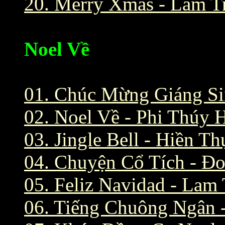
20. Merry Xmas - Lam T
Noel Về
01. Chúc Mừng Giáng Si
02. Noel Về - Phi Thúy 
03. Jingle Bell - Hiền Th
04. Chuyện Cổ Tích - Đ
05. Feliz Navidad - Lam
06. Tiếng Chuông Ngân 